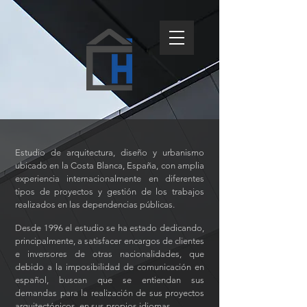
Estudio de arquitectura, diseño y urbanismo
ubicado en la Costa Blanca, España, con amplia
experiencia internacionalmente en diferentes
tipos de proyectos y gestión de los trabajos
realizados en las dependencias públicas.
Desde 1996 el estudio se ha estado dedicando,
principalmente, a satisfacer encargos de clientes
e inversores de otras nacionalidades, que
debido a la imposibilidad de comunicación en
español, buscan que se entiendan sus
demandas para la realización de sus proyectos
arquitectónicos, en sus propios idiomas.